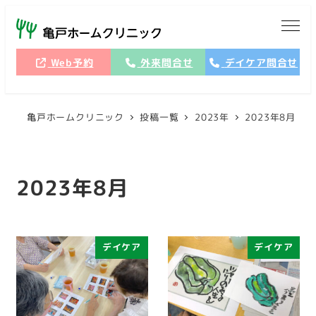
メ
イ
ン
Web予約
外来問合せ
デイケア問合せ
コ
ン
テ
亀戸ホームクリニック
投稿一覧
2023年
2023年8月
ン
ツ
へ
2023年8月
移
動
デイケア
デイケア