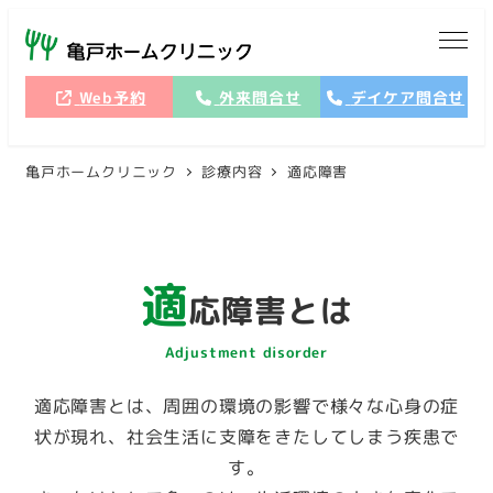
メ
イ
ン
Web予約
外来問合せ
デイケア問合せ
コ
ン
亀戸ホームクリニック
診療内容
適応障害
テ
ン
ツ
へ
適
移
応障害とは
動
Adjustment disorder
適応障害とは、周囲の環境の影響で様々な心身の症
状が現れ、社会生活に支障をきたしてしまう疾患で
す。