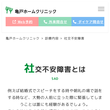
メ
イ
ン
Web予約
外来問合せ
デイケア問合せ
コ
ン
亀戸ホームクリニック
診療内容
社交不安障害
テ
ン
ツ
へ
社
移
交不安障害とは
動
SAD
例えば結婚式でスピーチをする時や朝礼の場で話を
する時など、大勢の人前に立った際に緊張してしま
うことは誰にも経験があるでしょう。