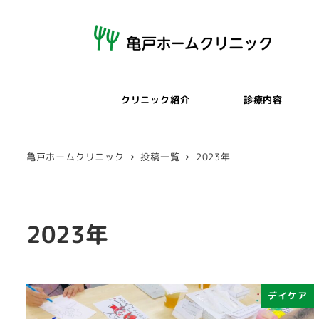
メ
イ
ン
コ
ン
クリニック紹介
診療内容
テ
ン
ツ
亀戸ホームクリニック
投稿一覧
2023年
へ
移
動
2023年
デイケア