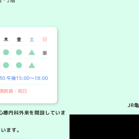
階・2階
JR
神科心療内科外来を開設していま
ています。