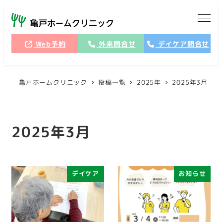
メ
イ
ン
Web予約
外来問合せ
デイケア問合せ
コ
ン
テ
亀戸ホームクリニック
投稿一覧
2025年
2025年3月
ン
ツ
へ
2025年3月
移
動
デイケア
お知らせ