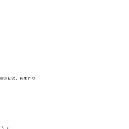
書き初め、絵馬作り
リー
イケア