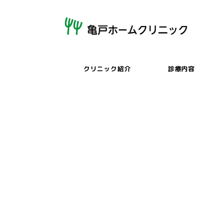
メ
イ
ン
コ
ン
クリニック紹介
診療内容
テ
ン
ツ
へ
移
動