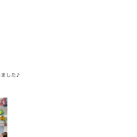
と
ました♪