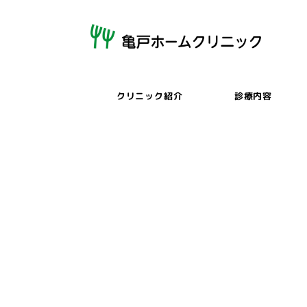
メ
イ
ン
コ
ン
クリニック紹介
診療内容
テ
ン
ツ
へ
移
動